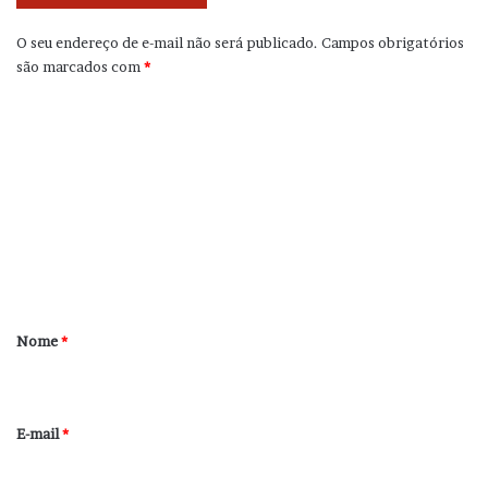
O seu endereço de e-mail não será publicado.
Campos obrigatórios
são marcados com
*
C
o
m
e
n
t
á
r
Nome
*
i
o
*
E-mail
*