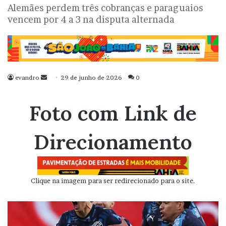
Alemães perdem três cobranças e paraguaios
vencem por 4 a 3 na disputa alternada
evandro
Mande
29 de junho de 2026
0
um
e-
Foto com Link de
mail
Direcionamento
Clique na imagem para ser redirecionado para o site.