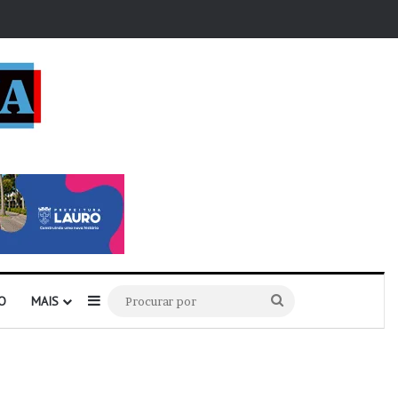
r
Barra Lateral
Procurar
O
MAIS
por