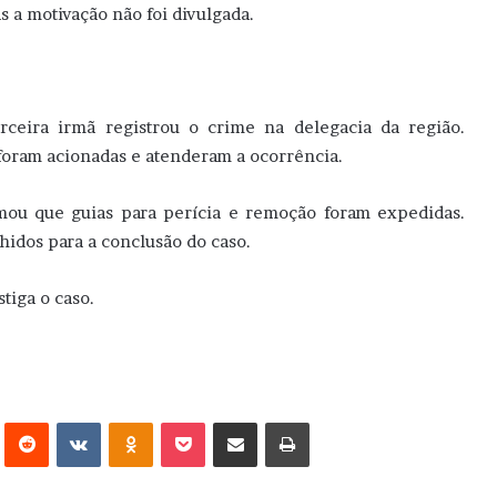
s a motivação não foi divulgada.
ceira irmã registrou o crime na delegacia da região.
oram acionadas e atenderam a ocorrência.
ormou que guias para perícia e remoção foram expedidas.
hidos para a conclusão do caso.
tiga o caso.
erest
Reddit
VK
OK
Pocket
Compartilhar via e-mail
Imprimir