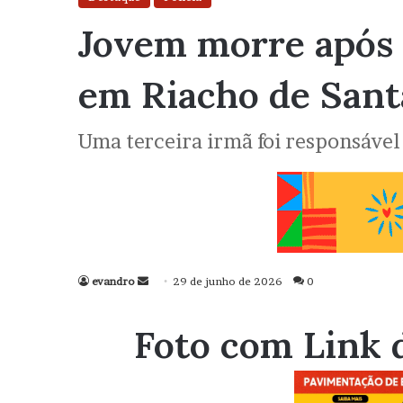
Jovem morre após 
em Riacho de San
Uma terceira irmã foi responsável 
evandro
Mande
29 de junho de 2026
0
um
e-
Foto com Link 
mail