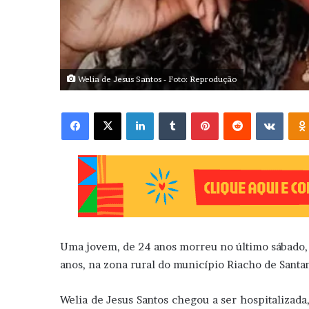
Welia de Jesus Santos - Foto: Reprodução
Facebook
X
Linkedin
Tumblr
Pinterest
Reddit
VK
Uma jovem, de 24 anos morreu no último sábado, 2
anos, na zona rural do município Riacho de Santa
Welia de Jesus Santos chegou a ser hospitalizada