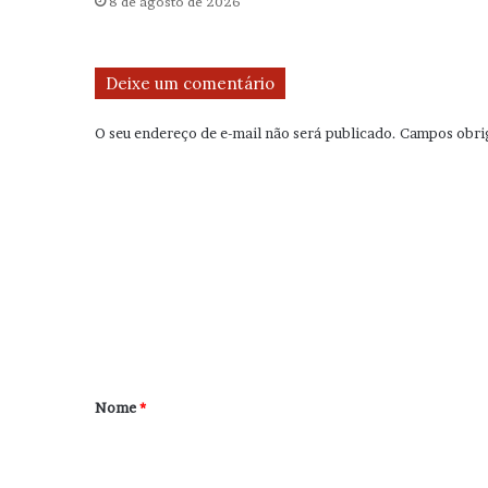
8 de agosto de 2026
Deixe um comentário
O seu endereço de e-mail não será publicado.
Campos obri
C
o
m
e
n
t
á
r
Nome
*
i
o