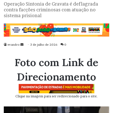
Operação Sintonia de Gravata é deflagrada
contra facções criminosas com atuação no
sistema prisional
evandro
Mande
3 de julho de 2026
0
um
e-
Foto com Link de
mail
Direcionamento
Clique na imagem para ser redirecionado para o site.