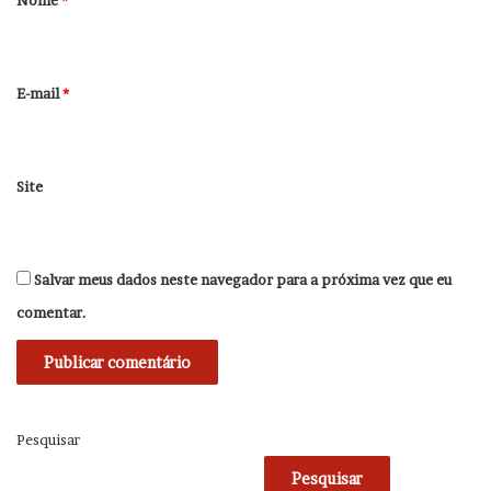
Nome
*
i
o
*
E-mail
*
Site
Salvar meus dados neste navegador para a próxima vez que eu
comentar.
Pesquisar
Pesquisar