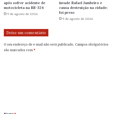
após sofrer acidente de
invade Rafael Jambeiro e
motocicleta na BR-324
causa destruição na cidade;
foi preso
9 de agosto de 2026
9 de agosto de 2026
Deixe um comentário
O seu endereço de e-mail não será publicado.
Campos obrigatórios
são marcados com
*
C
o
m
e
n
t
á
r