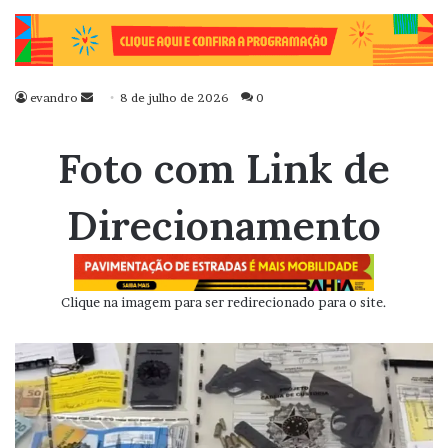
evandro
Mande
8 de julho de 2026
0
um
e-
Foto com Link de
mail
Direcionamento
Clique na imagem para ser redirecionado para o site.