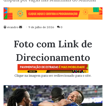
evandro
Mande
9 de julho de 2026
0
um
e-
Foto com Link de
mail
Direcionamento
Clique na imagem para ser redirecionado para o site.