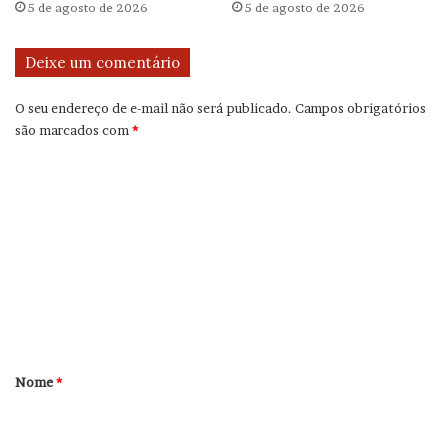
5 de agosto de 2026
5 de agosto de 2026
Deixe um comentário
O seu endereço de e-mail não será publicado.
Campos obrigatórios
são marcados com
*
C
o
m
e
n
t
á
r
Nome
*
i
o