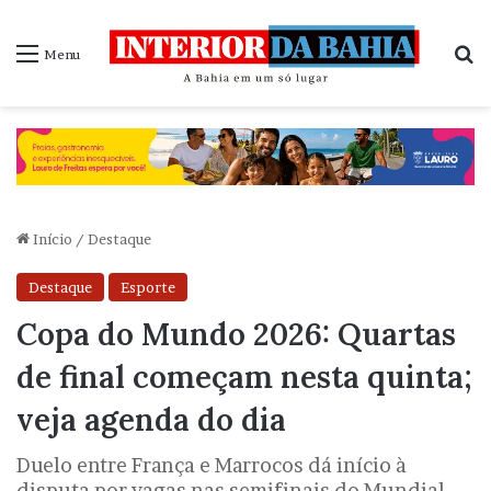
P
Menu
Início
/
Destaque
Destaque
Esporte
Copa do Mundo 2026: Quartas
de final começam nesta quinta;
veja agenda do dia
Duelo entre França e Marrocos dá início à
disputa por vagas nas semifinais do Mundial