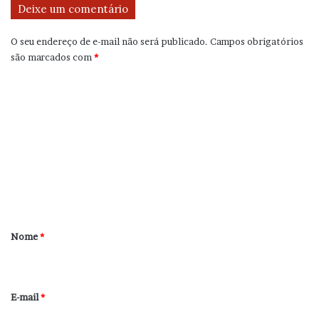
Deixe um comentário
O seu endereço de e-mail não será publicado.
Campos obrigatórios
são marcados com
*
C
o
m
e
n
t
á
r
Nome
*
i
o
*
E-mail
*