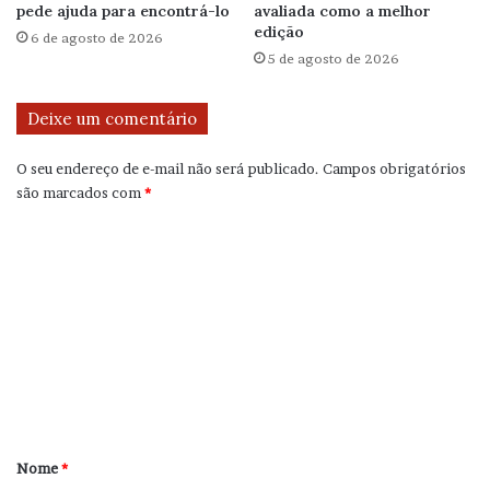
pede ajuda para encontrá-lo
avaliada como a melhor
edição
6 de agosto de 2026
5 de agosto de 2026
Deixe um comentário
O seu endereço de e-mail não será publicado.
Campos obrigatórios
são marcados com
*
C
o
m
e
n
t
á
r
Nome
*