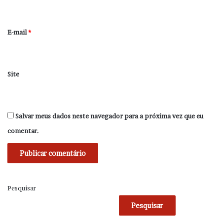
i
o
*
E-mail
*
Site
Salvar meus dados neste navegador para a próxima vez que eu
comentar.
Pesquisar
Pesquisar