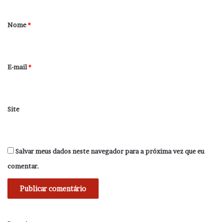
á
r
Nome
*
i
o
*
E-mail
*
Site
Salvar meus dados neste navegador para a próxima vez que eu
comentar.