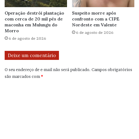
Operação destrói plantação
Suspeito morre após
com cerca de 20 mil pés de
confronto com a CIPE
maconha em Mulungu do
Nordeste em Valente
Morro
6 de agosto de 2026
6 de agosto de 2026
Deixe um comentário
O seu endereço de e-mail não será publicado.
Campos obrigatórios
são marcados com
*
C
o
m
e
n
t