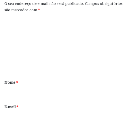
O seu endereço de e-mail não será publicado.
Campos obrigatórios
são marcados com
*
C
o
m
e
n
t
á
r
Nome
*
i
o
*
E-mail
*