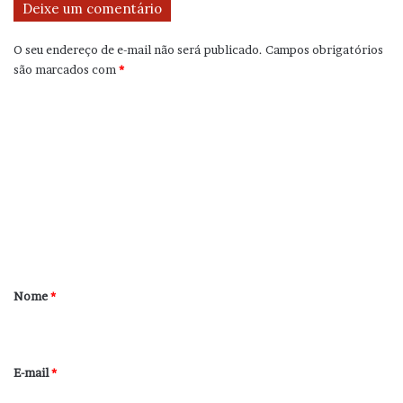
Deixe um comentário
O seu endereço de e-mail não será publicado.
Campos obrigatórios
são marcados com
*
C
o
m
e
n
t
á
r
Nome
*
i
o
*
E-mail
*