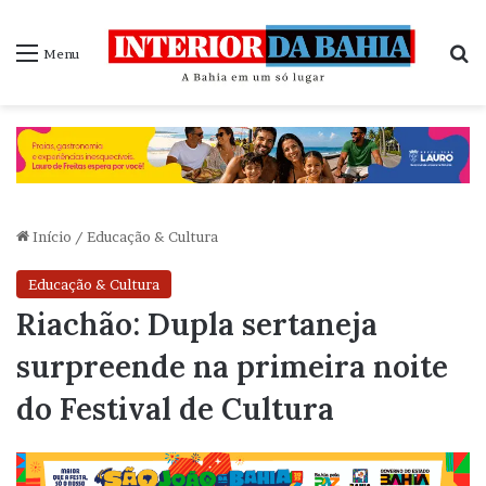
P
Menu
Início
/
Educação & Cultura
Educação & Cultura
Riachão: Dupla sertaneja
surpreende na primeira noite
do Festival de Cultura