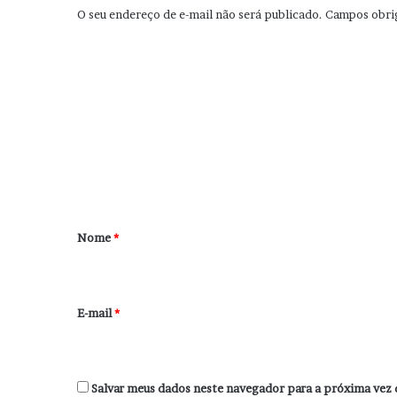
O seu endereço de e-mail não será publicado.
Campos obri
C
o
m
e
n
t
á
r
Nome
*
i
o
*
E-mail
*
Salvar meus dados neste navegador para a próxima vez 