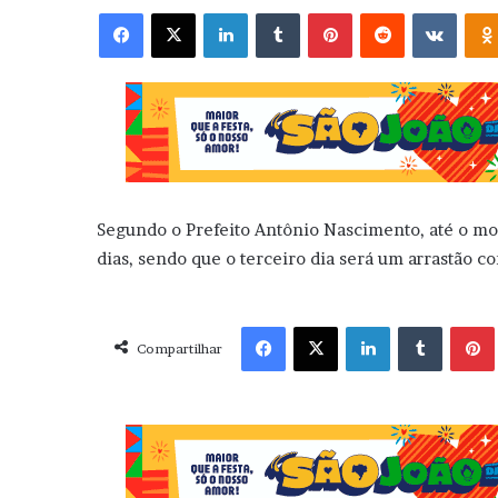
Facebook
X
Linkedin
Tumblr
Pinterest
Reddit
VK
Segundo o Prefeito Antônio Nascimento, até o mo
dias, sendo que o terceiro dia será um arrastão c
Facebook
X
Linkedin
Tumblr
Pint
Compartilhar