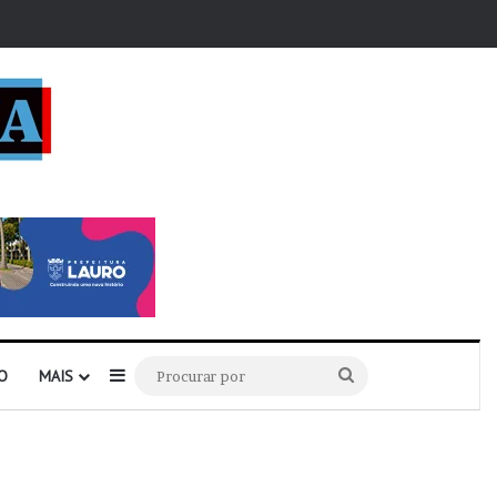
r
Barra Lateral
Procurar
O
MAIS
por