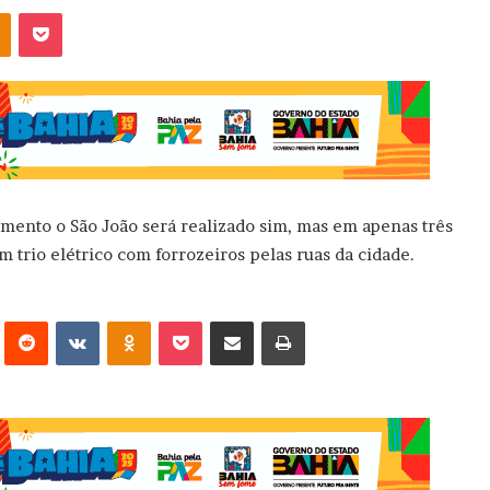
OK
Pocket
mento o São João será realizado sim, mas em apenas três
om trio elétrico com forrozeiros pelas ruas da cidade.
erest
Reddit
VK
OK
Pocket
Compartilhar via e-mail
Imprimir