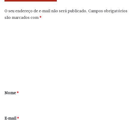
O seu endereço de e-mail não será publicado.
Campos obrigatórios
são marcados com
*
C
o
m
e
n
t
á
r
Nome
*
i
o
*
E-mail
*