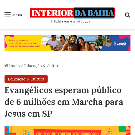
P
Menu
Início
/
Educação & Cultura
Educação & Cultura
Evangélicos esperam público
de 6 milhões em Marcha para
Jesus em SP