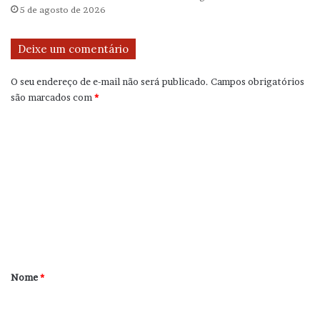
5 de agosto de 2026
Deixe um comentário
O seu endereço de e-mail não será publicado.
Campos obrigatórios
são marcados com
*
C
o
m
e
n
t
á
r
Nome
*
i
o