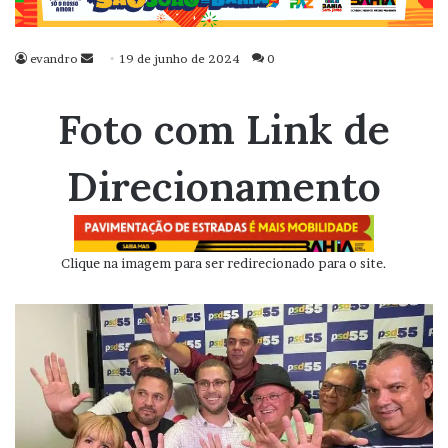
evandro
Mande
19 de junho de 2024
0
um
e-
Foto com Link de
mail
Direcionamento
Clique na imagem para ser redirecionado para o site.