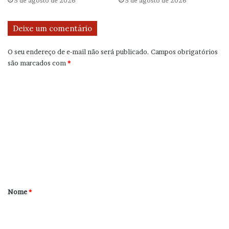
5 de agosto de 2026
5 de agosto de 2026
Deixe um comentário
O seu endereço de e-mail não será publicado.
Campos obrigatórios
são marcados com
*
C
o
m
e
n
t
á
r
Nome
*
i
o