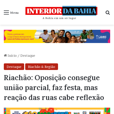
P
Menu
Início
/
Destaque
Destaque
Riachão & Região
Riachão: Oposição consegue
união parcial, faz festa, mas
reação das ruas cabe reflexão