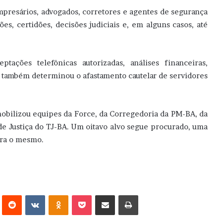
mpresários, advogados, corretores e agentes de segurança
es, certidões, decisões judiciais e, em alguns casos, até
tações telefônicas autorizadas, análises financeiras,
ça também determinou o afastamento cautelar de servidores
obilizou equipes da Force, da Corregedoria da PM-BA, da
e Justiça do TJ-BA. Um oitavo alvo segue procurado, uma
tra o mesmo.
erest
Reddit
VK
OK
Pocket
Compartilhar via e-mail
Imprimir