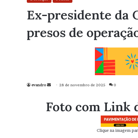
Ex-presidente da 
presos de operação
evandro
Mande
28 de novembro de 2025
0
um
e-
Foto com Link 
mail
Clique na imagem para