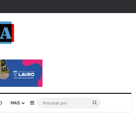
r
Barra Lateral
Procurar
O
MAIS
por