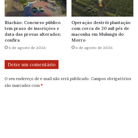
Riachão: Concurso público
Operação destrói plantação
tem prazo de inscrições e
com cerca de 20 mil pés de
data das provas alterados;
maconha em Mulungu do
confira
Morro
6 de agosto de 2026
6 de agosto de 2026
Deixe um comentário
O seu endereço de e-mail não será publicado.
Campos obrigatórios
são marcados com
*
C
o
m
e
n