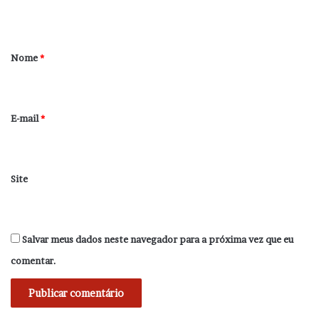
t
á
r
Nome
*
i
o
*
E-mail
*
Site
Salvar meus dados neste navegador para a próxima vez que eu
comentar.