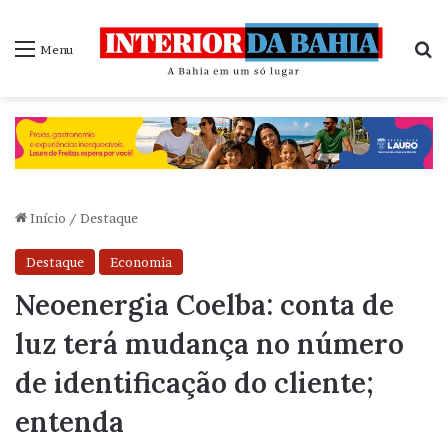
P
Menu
Início
/
Destaque
Destaque
Economia
Neoenergia Coelba: conta de
luz terá mudança no número
de identificação do cliente;
entenda