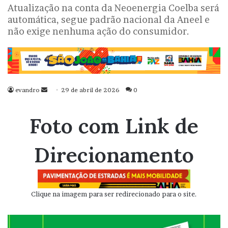
Atualização na conta da Neoenergia Coelba será
automática, segue padrão nacional da Aneel e
não exige nenhuma ação do consumidor.
evandro
Mande
29 de abril de 2026
0
um
e-
Foto com Link de
mail
Direcionamento
Clique na imagem para ser redirecionado para o site.